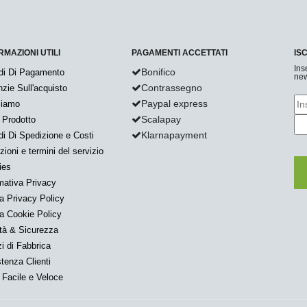
RMAZIONI UTILI
PAGAMENTI ACCETTATI
IS
Ins
Bonifico
di Di Pagamento
new
Contrassegno
zie Sull'acquisto
Paypal express
Siamo
Scalapay
 Prodotto
Klarnapayment
i Di Spedizione e Costi
zioni e termini del servizio
ies
mativa Privacy
a Privacy Policy
a Cookie Policy
tà & Sicurezza
i di Fabbrica
tenza Clienti
Facile e Veloce