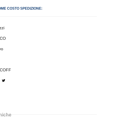
OME COSTO SPEDIZIONE:
zzi
CO
vo
COFF
cniche