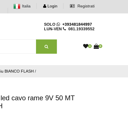
Italia
Login
Registrati
SOLO
+393481844997
LUN-VEN
081.19339552
0
0
 piu BIANCO FLASH
/
o led cavo rame 9V 50 MT
H