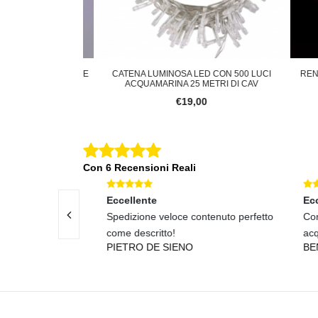
TALE MULTICOLORE
CATENA LUMINOSA LED CON 500 LUCI
RENNA
N CAVO T
ACQUAMARINA 25 METRI DI CAV
0
€19,00
Con 6 Recensioni Reali
Eccellente
Eccel
 e assistenza
Spedizione veloce contenuto perfetto
Conseg
come descritto!
acquis
PIETRO DE SIENO
BENE