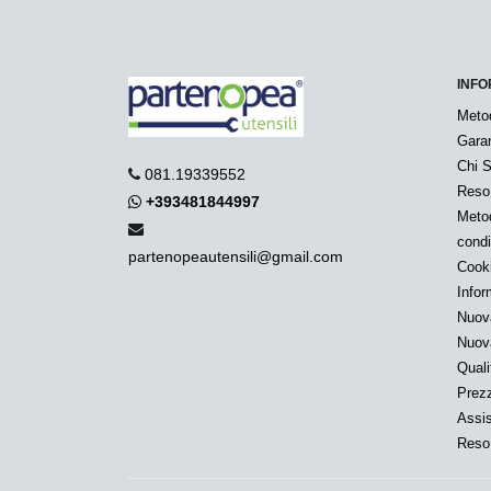
INFO
Meto
Garan
Chi 
081.19339552
Reso
+393481844997
Metod
condi
partenopeautensili@gmail.com
Cook
Infor
Nuov
Nuov
Quali
Prezz
Assis
Reso 