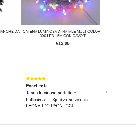
ANCHE DA
CATENA LUMINOSA DI NATALE MULTICOLORE
CATENA LUMIN
300 LED 15M CON CAVO T
ACQUAMARIN
€13,00
Eccellente
Eccellente
Tenda luminosa perfetta e
Spedizione rapi
bellissima..... Spedizione velocis
impeccabile.
LEONARDO PAGNUCCI
UGO LO GRAN