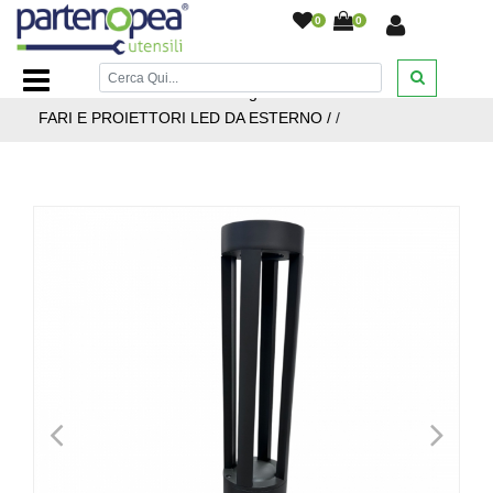
0
0
Home Page
/
ILLUMINAZIONE LED
/
FARI E PROIETTORI
LED DA ESTERNO
/
Home Page / ILLUMINAZIONE LED /
FARI E PROIETTORI LED DA ESTERNO /
/
<
>