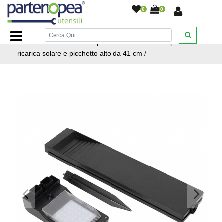
0
0
Home Page
/
ILLUMINAZIONE LED
/
FARI E PROIETTORI
LED DA ESTERNO
/
Lampioncino luce a led con pannello a
ricarica solare e picchetto alto da 41 cm
/
<
>