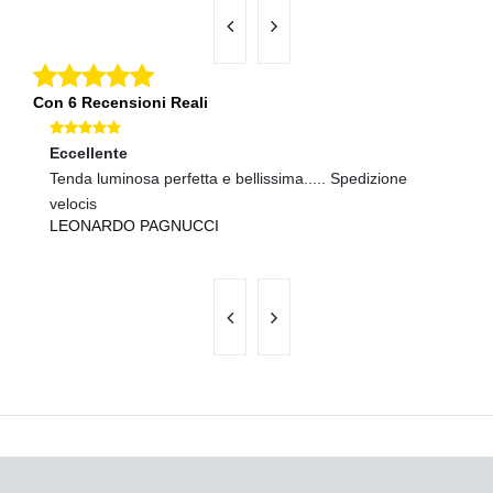
Con 6 Recensioni Reali
Eccellente
Ec
Tenda luminosa perfetta e bellissima..... Spedizione
Sp
U
velocis
LEONARDO PAGNUCCI