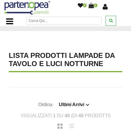
0
0
Home Page
/
ILLUMINAZIONE LED
/
LAMPADE DA
TAVOLO E LUCI NOTTURNE
/
LISTA PRODOTTI LAMPADE DA
TAVOLO E LUCI NOTTURNE
Ordina
Ultimi Arrivi
VISUALIZZATI
1
SU
40
(DI
40
PRODOTTI)