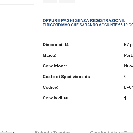
OPPURE PAGHI SENZA REGISTRAZIONE:
TI RICORDIAMO CHE SARANNO AGGIUNTE €6.10 C
Disponibilità
57 p
Marca:
Part
Condizione:
Nuo
Costo di Spedizione da
€
Codice:
LP6
Condividi su
rizione
Scheda Tecnica
Caratteristiche Te