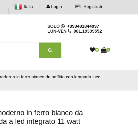
Italia
Login
Registrati
SOLO
+393481844997
LUN-VEN
081.19339552
0
0
derno in ferro bianco da soffitto con lampada luce
derno in ferro bianco da
da a led integrato 11 watt