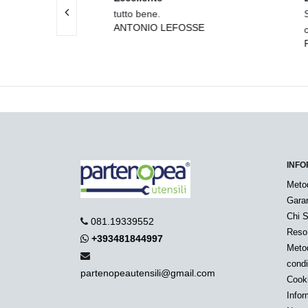
ta e
tutto bene.
Spedi
ANTONIO LEFOSSE
ne velocis
come 
I
PIET
INFO
Meto
Garan
Chi 
081.19339552
Reso
+393481844997
Metod
condi
partenopeautensili@gmail.com
Cook
Infor