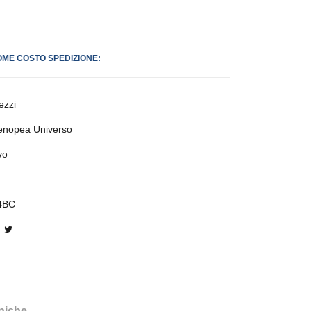
OME COSTO SPEDIZIONE:
ezzi
enopea Universo
vo
4BC
cniche