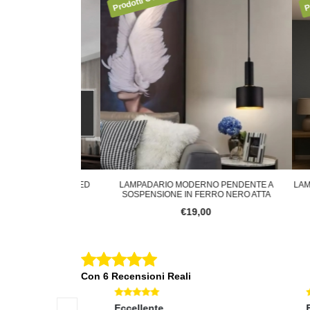
PLAFONIERA LED
LAMPADARIO MODERNO PENDENTE A
LAMPADA
I 47W LUCE
SOSPENSIONE IN FERRO NERO ATTA
0
€19,00
Con 6 Recensioni Reali
Eccellente
Eccel