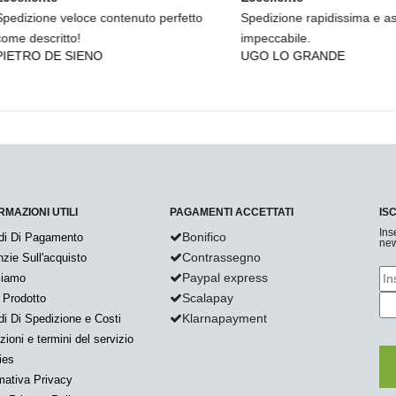
zione veloce contenuto perfetto
Spedizione rapidissima e assist
descritto!
impeccabile.
RO DE SIENO
UGO LO GRANDE
RMAZIONI UTILI
PAGAMENTI ACCETTATI
IS
Ins
Bonifico
di Di Pagamento
new
Contrassegno
zie Sull'acquisto
Paypal express
Siamo
Scalapay
 Prodotto
Klarnapayment
i Di Spedizione e Costi
zioni e termini del servizio
ies
mativa Privacy