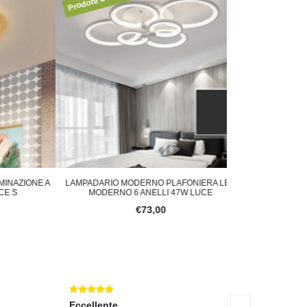
ZIONE A
LAMPADARIO MODERNO PLAFONIERA LED
LAMPADARIO 
MODERNO 6 ANELLI 47W LUCE
SOSPENSIONE
€73,00
Eccellente
Eccellente