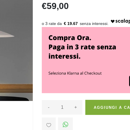
€59,00
€ 19.67
-
+
AGGIUNGI A C