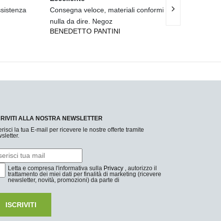
enza
Consegna veloce, materiali conformi...
Tenda luminosa 
nulla da dire. Negoz
bellissima..... S
BENEDETTO PANTINI
LEONARDO PA
CRIVITI ALLA NOSTRA NEWSLETTER
erisci la tua E-mail per ricevere le nostre offerte tramite
sletter.
Letta e compresa l'informativa sulla
Privacy
, autorizzo il
trattamento dei miei dati per finalità di marketing (ricevere
newsletter, novità, promozioni) da parte di
ISCRIVITI