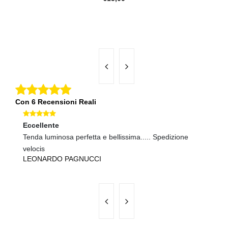
Con 6 Recensioni Reali
Eccellente
Ec
Tenda luminosa perfetta e bellissima..... Spedizione
Sp
U
velocis
LEONARDO PAGNUCCI