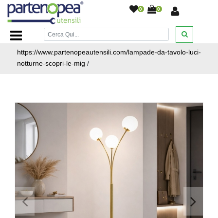
0
0
Home Page
/
ILLUMINAZIONE LED
/
LAMPADE DA
TAVOLO E LUCI NOTTURNE
/
https://www.partenopeautensili.com/lampade-da-tavolo-luci-
notturne-scopri-le-mig
/
<
>