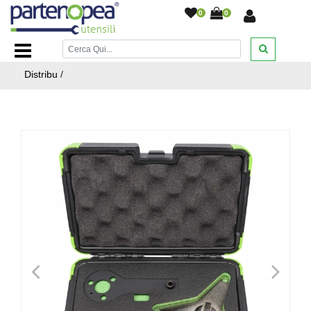
0
0
Home Page
/
ATTREZZATURE AUTO MOTO
/
Kit Messa in
Fase Motore Alfa Romeo Fiat 1.4 MultiAir Attrezzi Fasatura
Distribu
/
<
>