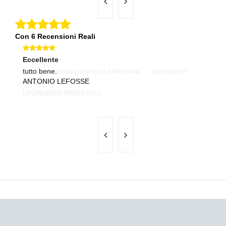
Con 6 Recensioni Reali
Eccellente
Ec
tutto bene.
Co
ANTONIO LEFOSSE
pr
B