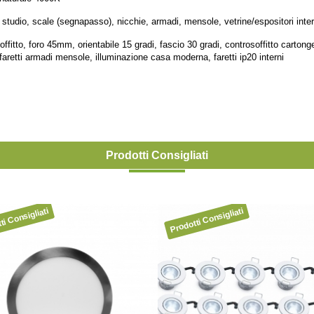
studio, scale (segnapasso), nicchie, armadi, mensole, vetrine/espositori intern
 soffitto, foro 45mm, orientabile 15 gradi, fascio 30 gradi, controsoffitto carton
, faretti armadi mensole, illuminazione casa moderna, faretti ip20 interni
Prodotti Consigliati