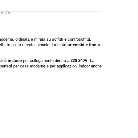
cniche
derna, ordinata e mirata su soffitti e controsoffitti.
ffetto pulito e professionale. La testa
orientabile fino a
er è incluso
per collegamento diretto a
220-240V
. La
perfetti per case moderne e per applicazioni indoor anche