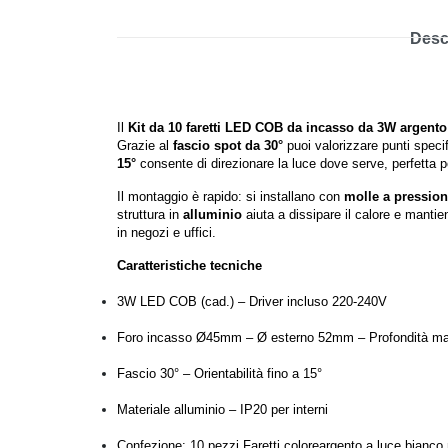
Desc
Il
Kit da 10 faretti LED COB da incasso da 3W argento
Grazie al
fascio spot da 30°
puoi valorizzare punti specif
15°
consente di direzionare la luce dove serve, perfetta pe
Il montaggio è rapido: si installano con
molle a pressio
struttura in
alluminio
aiuta a dissipare il calore e mantie
in negozi e uffici.
Caratteristiche tecniche
3W LED COB (cad.) – Driver incluso 220-240V
Foro incasso Ø45mm – Ø esterno 52mm – Profondità 
Fascio 30° – Orientabilità fino a 15°
Materiale alluminio – IP20 per interni
Confezione: 10 pezzi Faretti coloreargento a luce bianco