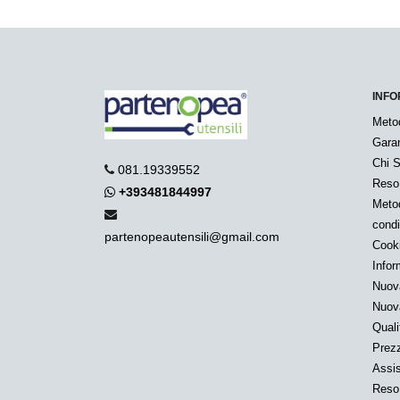
INFO
Meto
Garan
Chi 
081.19339552
Reso
+393481844997
Metod
condi
partenopeautensili@gmail.com
Cook
Infor
Nuov
Nuov
Quali
Prezz
Assis
Reso 