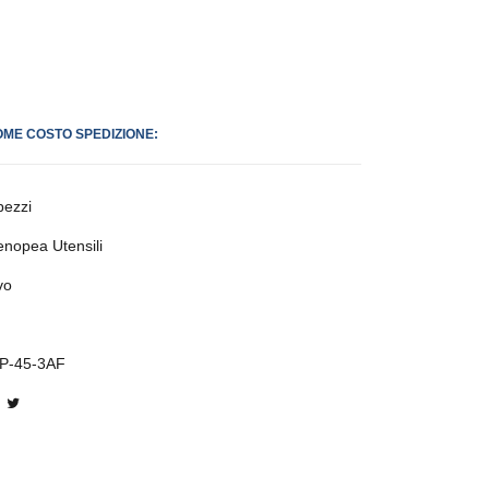
OME COSTO SPEDIZIONE:
pezzi
enopea Utensili
vo
P-45-3AF