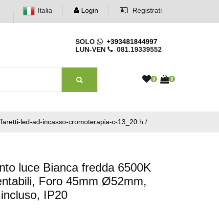
Italia
Login
Registrati
SOLO
+393481844997
LUN-VEN
081.19339552
0
0
/faretti-led-ad-incasso-cromoterapia-c-13_20.h
/
nto luce Bianca fredda 6500K
ientabili, Foro 45mm Ø52mm,
incluso, IP20