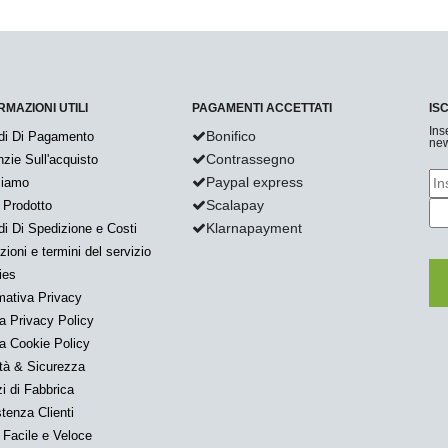
RMAZIONI UTILI
PAGAMENTI ACCETTATI
IS
Ins
Bonifico
di Di Pagamento
new
Contrassegno
zie Sull'acquisto
Paypal express
Siamo
Scalapay
 Prodotto
Klarnapayment
i Di Spedizione e Costi
zioni e termini del servizio
ies
mativa Privacy
a Privacy Policy
a Cookie Policy
tà & Sicurezza
i di Fabbrica
tenza Clienti
Facile e Veloce