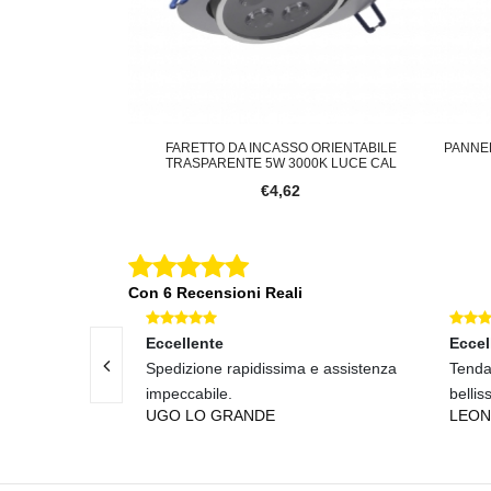
NON ORIENTABILE
FARETTO DA INCASSO ORIENTABILE
PANNE
 LUCE FRED
TRASPARENTE 5W 3000K LUCE CAL
€4,62
Con 6 Recensioni Reali
Eccellente
Eccel
iali validi, già
Spedizione rapidissima e assistenza
Tenda
impeccabile.
bellis
UGO LO GRANDE
LEON