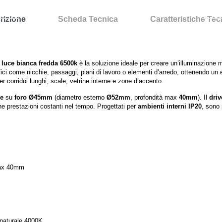
rizione
Scheda Tecnica
Caratteristiche Te
 luce bianca fredda 6500k
è la soluzione ideale per creare un’illuminazione mo
ici come nicchie, passaggi, piani di lavoro o elementi d’arredo, ottenendo un e
r corridoi lunghi, scale, vetrine interne e zone d’accento.
ne
su
foro Ø45mm
(diametro esterno
Ø52mm
, profondità max
40mm
). Il
driv
ne prestazioni costanti nel tempo. Progettati per
ambienti interni IP20
, sono 
max 40mm
 naturale 4000K