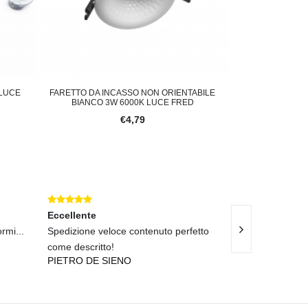
 LUCE
FARETTO DA INCASSO NON ORIENTABILE
FARETTO DA 
BIANCO 3W 6000K LUCE FRED
TRASPARENTE
€4,79
Eccellente
Eccellente
rmi...
Spedizione veloce contenuto perfetto
Consegna veloce 
come descritto!
acquistati in pr
PIETRO DE SIENO
BENEDETTO PA