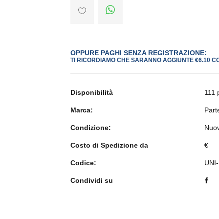
OPPURE PAGHI SENZA REGISTRAZIONE:
TI RICORDIAMO CHE SARANNO AGGIUNTE €6.10 C
Disponibilità
111 
Marca:
Part
Condizione:
Nuo
Costo di Spedizione da
€
Codice:
UNI-
Condividi su