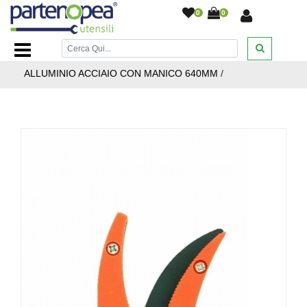
0
0
Home Page
/
BRICOLAGE E FAI DA TE
/
GIARDINAGGIO
/
FORBICE POTATURA PER RACCOGLI FRUTTA ASPARAGI
ALLUMINIO ACCIAIO CON MANICO 640MM
/