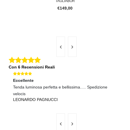
TAGLIABOR
€149,00
Con 6 Recensioni Reali
Eccellente
Ec
Tenda luminosa perfetta e bellissima..... Spedizione
tu
A
velocis
LEONARDO PAGNUCCI