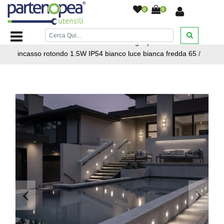
0
0
Home Page
/
ILLUMINAZIONE LED
/
SEGNAPASSO E
FARETTI CALPESTABILI
/
Faretto segnapasso LED da
incasso rotondo 1.5W IP54 bianco luce bianca fredda 65
/
<
>