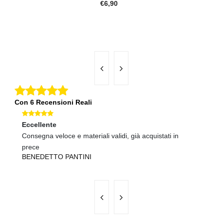
€6,90
Con 6 Recensioni Reali
Eccellente
Ec
Consegna veloce e materiali validi, già acquistati in
Te
prece
ve
BENEDETTO PANTINI
L