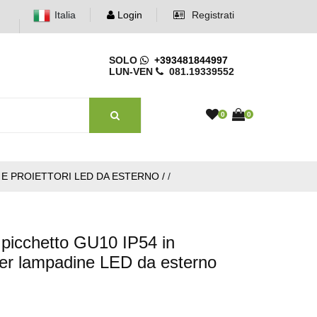
Italia
Login
Registrati
SOLO
+393481844997
LUN-VEN
081.19339552
0
0
I E PROIETTORI LED DA ESTERNO /
/
 picchetto GU10 IP54 in
 per lampadine LED da esterno