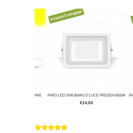
N CREPUSCOLARE
FARO LED 50W BIANCO LUCE FREDDA 6000K
FARO L
LARE CAVO 5
€14,03
0