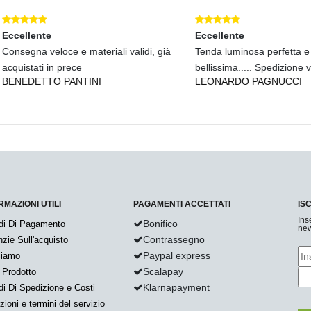
lente
Eccellente
na veloce e materiali validi, già
Tenda luminosa perfetta e
tati in prece
bellissima..... Spedizione velocis
DETTO PANTINI
LEONARDO PAGNUCCI
RMAZIONI UTILI
PAGAMENTI ACCETTATI
IS
Ins
Bonifico
di Di Pagamento
new
Contrassegno
zie Sull'acquisto
Paypal express
Siamo
Scalapay
 Prodotto
Klarnapayment
i Di Spedizione e Costi
zioni e termini del servizio