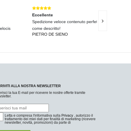
Eccellente
Eccellente
Spedizione veloce contenuto perfetto
Spedizione rapi
come descritto!
impeccabile.
PIETRO DE SIENO
UGO LO GRAN
CRIVITI ALLA NOSTRA NEWSLETTER
erisci la tua E-mail per ricevere le nostre offerte tramite
sletter.
Letta e compresa l'informativa sulla
Privacy
, autorizzo il
trattamento dei miei dati per finalità di marketing (ricevere
newsletter, novità, promozioni) da parte di