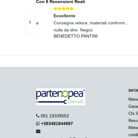
Con 6 Recensioni Reali
Eccellente
Eccel
 e assistenza
Consegna veloce, materiali conformi...
Conseg
nulla da dire. Negoz
acquis
BENEDETTO PANTINI
BENE
INFO
Meto
Garan
Chi 
081.19339552
Reso
+393481844997
Metod
condi