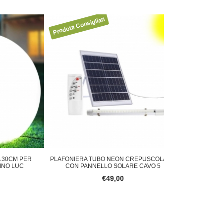
 PER
PLAFONIERA TUBO NEON CREPUSCOLARE
FARO LED 50W BI
UC
CON PANNELLO SOLARE CAVO 5
€49,00