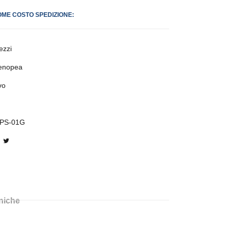
OME COSTO SPEDIZIONE:
ezzi
enopea
vo
-PS-01G
cniche