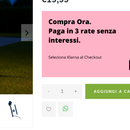
>
-
+
AGGIUNGI A C
>