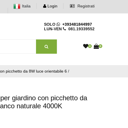
Italia
Login
Registrati
SOLO
+393481844997
LUN-VEN
081.19339552
0
0
con picchetto da 8W luce orientabile 6
/
 per giardino con picchetto da
bianco naturale 4000K