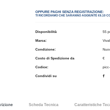
OPPURE PAGHI SENZA REGISTRAZIONE:
TI RICORDIAMO CHE SARANNO AGGIUNTE €6.10 C
Disponibilità
55 p
Marca:
Viva
Condizione:
Nuo
Costo di Spedizione da
€
Codice:
picc
Condividi su
rizione
Scheda Tecnica
Caratteristiche Te