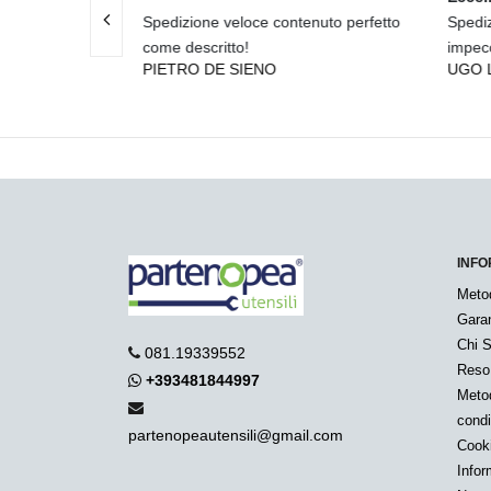
e contenuto perfetto
Spedizione rapidissima e assistenza
impeccabile.
NO
UGO LO GRANDE
INFO
Meto
Garan
Chi 
081.19339552
Reso
+393481844997
Metod
condi
partenopeautensili@gmail.com
Cook
Infor