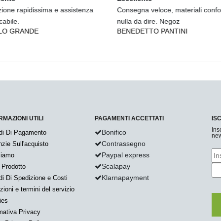
Consegna veloce, materiali conformi...
Tenda luminosa perfetta e
nulla da dire. Negoz
bellissima..... Spedizione v
BENEDETTO PANTINI
LEONARDO PAGNUCCI
RMAZIONI UTILI
PAGAMENTI ACCETTATI
IS
Ins
Bonifico
di Di Pagamento
new
Contrassegno
zie Sull'acquisto
Paypal express
Siamo
Scalapay
 Prodotto
Klarnapayment
i Di Spedizione e Costi
zioni e termini del servizio
ies
mativa Privacy