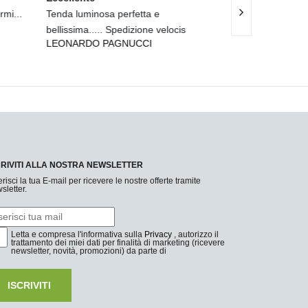
tutto bene.
Spedizion
ANTONIO LEFOSSE
elocis
come desc
PIETRO 
CRIVITI ALLA NOSTRA NEWSLETTER
erisci la tua E-mail per ricevere le nostre offerte tramite
sletter.
Letta e compresa l'informativa sulla
Privacy
, autorizzo il
trattamento dei miei dati per finalità di marketing (ricevere
newsletter, novità, promozioni) da parte di
ISCRIVITI