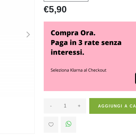
€5,90
>
-
+
AGGIUNGI A C