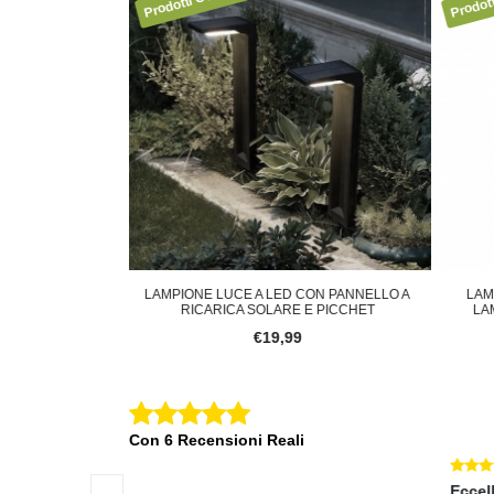
 LED CON PANNELLO A
LAMPIONE GIARDINO BIANCO 48 CM
FA
OLARE E PICCHET
LAMPIONCINO DA TERRA X VIALET
19,99
€39,00
Con 6 Recensioni Reali
Eccellente