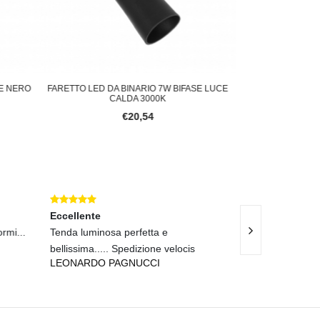
SE NERO
FARETTO LED DA BINARIO 7W BIFASE LUCE
FARETTO LED DA 
CALDA 3000K
€20,54
Eccellente
rmi...
Tenda luminosa perfetta e
Spedizione velo
bellissima..... Spedizione velocis
come descritto!
LEONARDO PAGNUCCI
PIETRO DE SI