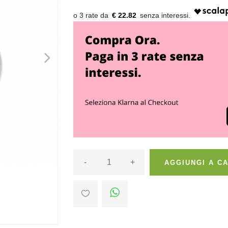
€ 22.82
>
-
+
AGGIUNGI A C