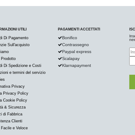
RMAZIONI UTILI
PAGAMENTI ACCETTATI
IS
Ins
Bonifico
di Di Pagamento
new
Contrassegno
zie Sull'acquisto
Paypal express
Siamo
Scalapay
 Prodotto
Klarnapayment
i Di Spedizione e Costi
zioni e termini del servizio
ies
mativa Privacy
a Privacy Policy
a Cookie Policy
tà & Sicurezza
i di Fabbrica
tenza Clienti
Facile e Veloce