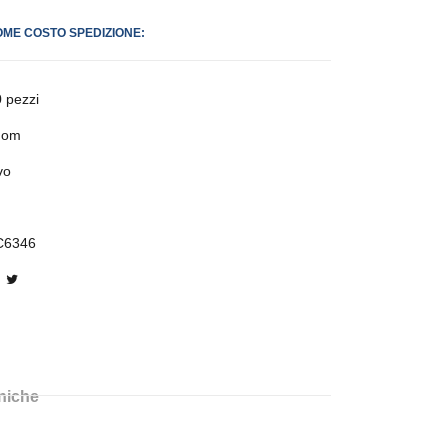
OME COSTO SPEDIZIONE:
 pezzi
dom
vo
C6346
cniche