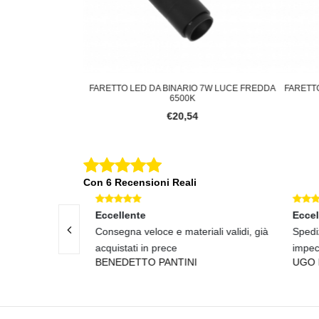
O 7W BIFASE LUCE
FARETTO LED DA BINARIO 7W LUCE FREDDA
FARETTO
00K
6500K
4
€20,54
Con 6 Recensioni Reali
Eccellente
Eccel
enuto perfetto
Consegna veloce e materiali validi, già
Spedi
acquistati in prece
impec
BENEDETTO PANTINI
UGO 