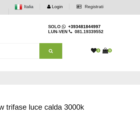
Italia
Login
Registrati
SOLO
+393481844997
LUN-VEN
081.19339552
0
0
w trifase luce calda 3000k