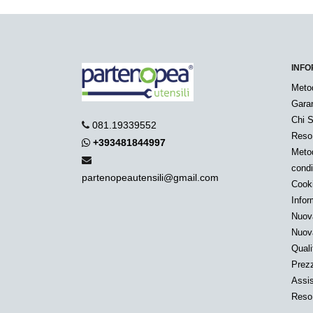
INFO
Meto
Garan
Chi 
081.19339552
Reso
+393481844997
Metod
condi
partenopeautensili@gmail.com
Cook
Infor
Nuov
Nuov
Quali
Prezz
Assis
Reso 