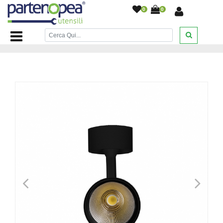
0
0
Home Page
/
ILLUMINAZIONE LED
/
FARETTI LED A
BINARIO
/
Faretto binario 30w COB 3000k
/
<
>