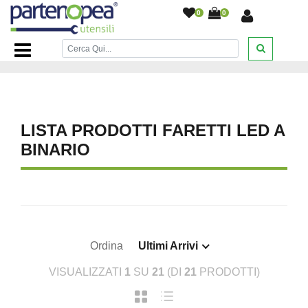
0
0
Home Page
/
ILLUMINAZIONE LED
/
FARETTI LED A
BINARIO
/
LISTA PRODOTTI FARETTI LED A
BINARIO
Ordina
Ultimi Arrivi
VISUALIZZATI
1
SU
21
(DI
21
PRODOTTI)