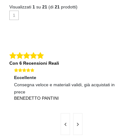
Visualizzati
1
su
21
(di
21
prodotti)
1
Con 6 Recensioni Reali
Eccellente
Ec
Consegna veloce e materiali validi, già acquistati in
Co
prece
N
BENEDETTO PANTINI
B