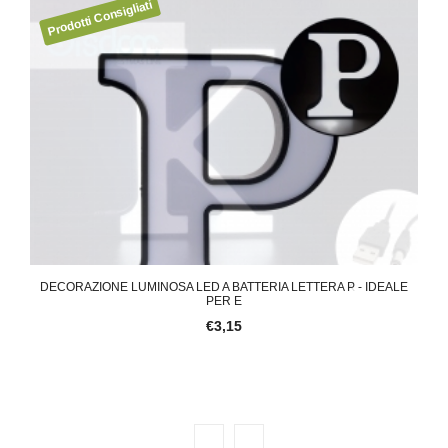
DECORAZIONE LUMINOSA LED A BATTERIA LETTERA K - IDEALE
DECORAZIONE LUMINOSA LED A BATTERIA LETTERA P - IDEALE
TEN
PER E
PER E
€3,15
€3,15