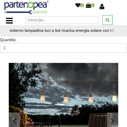
0
0
Home Page
/
ILLUMINAZIONE LED
/
ILLUMINAZIONE PER
FESTE DISCOTECHE ED EVENTI
/
Catenaria luminosa da
esterno lampadina luci a led ricarica energia solare con t
/
Quantità:
<
>