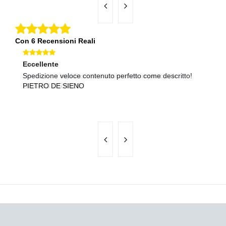
Con 6 Recensioni Reali
Eccellente
Eccellente
Ec
Spedizione rapidissima e assistenza impeccabile.
Spedizione veloce contenuto perfetto come descritto!
Co
UGO LO GRANDE
PIETRO DE SIENO
N
B