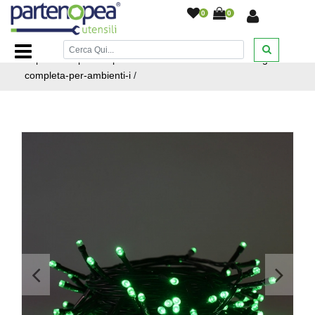
0
0
Home Page
/
ARTICOLI NATALIZI
/
CATENE LUMINOSE
/
https://www.partenopeautensili.com/catene-luminose-guida-
completa-per-ambienti-i
/
<
>