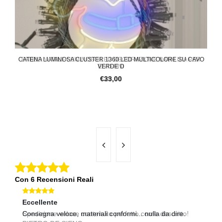
CATENA LUMINOSA CLUSTER 1360 LED MULTICOLORE SU CAVO
BABBO NATALE LUMINOSO LED DECORAZIONE NATALIZIA PER
L
VERDE D
ESTERNI
€29,00
€33,00
Con 6 Recensioni Reali
Eccellente
Ec
Spedizione veloce contenuto perfetto come descritto!
Consegna veloce, materiali conformi... nulla da dire.
Co