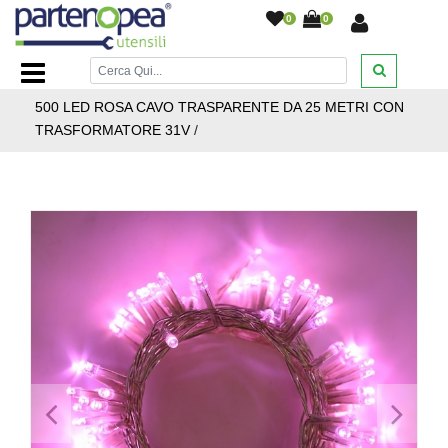
0
0
Home Page
/
ILLUMINAZIONE LED
/
ILLUMINAZIONE PER
FESTE DISCOTECHE ED EVENTI
/
CATENA LUMINOSA
500 LED ROSA CAVO TRASPARENTE DA 25 METRI CON
TRASFORMATORE 31V
/
<
>