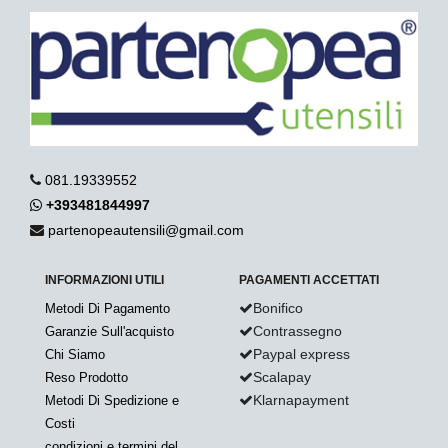
081.19339552
+393481844997
partenopeautensili@gmail.com
INFORMAZIONI UTILI
PAGAMENTI ACCETTATI
Bonifico
Metodi Di Pagamento
Contrassegno
Garanzie Sull'acquisto
Paypal express
Chi Siamo
Scalapay
Reso Prodotto
Klarnapayment
Metodi Di Spedizione e
Costi
condizioni e termini del