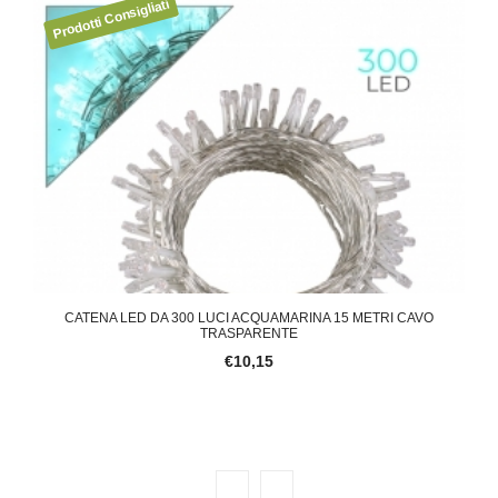
E PER
CATENA LED DA 300 LUCI ACQUAMARINA 15 METRI CAVO
CA
TRASPARENTE
€10,15