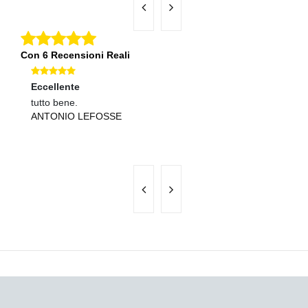
Con 6 Recensioni Reali
Eccellente
Ec
tutto bene.
Co
ANTONIO LEFOSSE
N
B