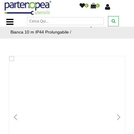
0
0
Home Page
/
ARTICOLI NATALIZI
/
CATENE LUMINOSE
/
Catena Luminosa LED da Esterno 20 Lampade G50 Luce
Bianca 10 m IP44 Prolungabile
/
<
>