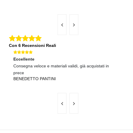
Con 6 Recensioni Reali
Eccellente
Ec
Consegna veloce e materiali validi, già acquistati in
Sp
U
prece
BENEDETTO PANTINI