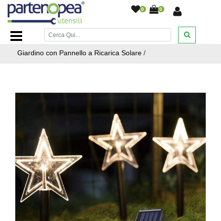
0
0
Home Page
/
ARTICOLI NATALIZI
/
LUCI AD ENERGIA
SOLARE
/
Catena Luci di Natale LED a Picchetto da
Giardino con Pannello a Ricarica Solare
/