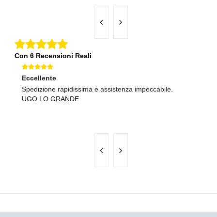
Con 6 Recensioni Reali
Eccellente
Ec
Spedizione rapidissima e assistenza impeccabile.
Te
UGO LO GRANDE
ve
L