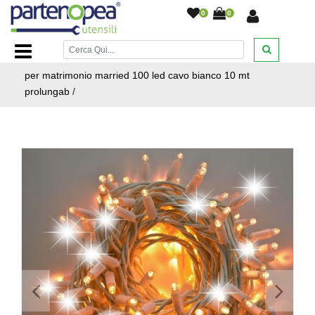
0
0
Home Page
/
ILLUMINAZIONE LED
/
ILLUMINAZIONE PER
FESTE DISCOTECHE ED EVENTI
/
Catena cielo stellato
per matrimonio married 100 led cavo bianco 10 mt
prolungab
/
<
>