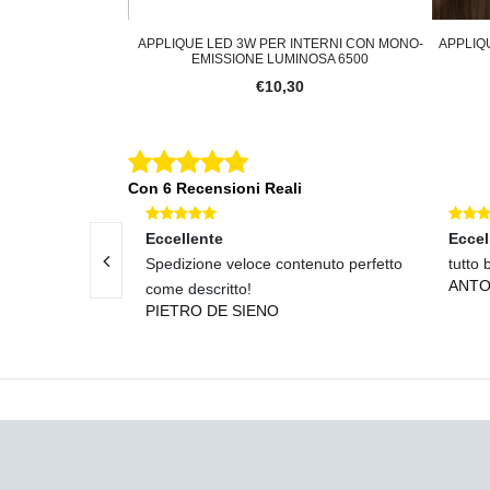
PARETE MURO PER
APPLIQUE LED 3W PER INTERNI CON MONO-
APPLIQ
NI ILLUMI
EMISSIONE LUMINOSA 6500
0
€10,30
Con 6 Recensioni Reali
Eccellente
Eccel
iali conformi...
Spedizione veloce contenuto perfetto
tutto 
ANTO
come descritto!
PIETRO DE SIENO