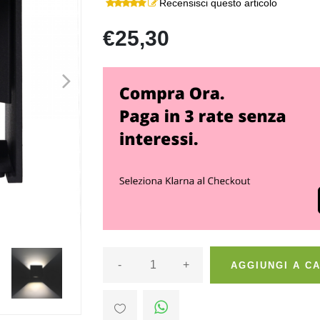
Recensisci questo articolo
€25,30
>
-
+
AGGIUNGI A C
>