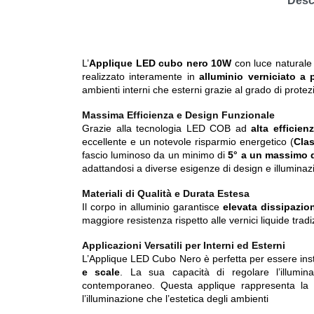
Desc
L’
Applique LED cubo nero 10W
con luce naturale 
realizzato interamente in
alluminio verniciato a 
ambienti interni che esterni grazie al grado di prote
Massima Efficienza e Design Funzionale
Grazie alla tecnologia LED COB ad
alta efficie
eccellente e un notevole risparmio energetico (
Cla
fascio luminoso da un minimo di
5° a un massimo d
adattandosi a diverse esigenze di design e illuminaz
Materiali di Qualità e Durata Estesa
Il corpo in alluminio garantisce
elevata dissipazio
maggiore resistenza rispetto alle vernici liquide tra
Applicazioni Versatili per Interni ed Esterni
L’Applique LED Cubo Nero è perfetta per essere inst
e scale
. La sua capacità di regolare l’illumi
contemporaneo. Questa applique rappresenta la 
l’illuminazione che l’estetica degli ambienti