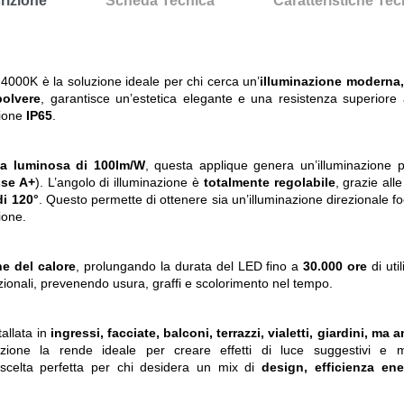
rizione
Scheda Tecnica
Caratteristiche Te
4000K è la soluzione ideale per chi cerca un’
illuminazione moderna, 
polvere
, garantisce un’estetica elegante e una resistenza superiore a
zione
IP65
.
nza luminosa di 100lm/W
, questa applique genera un’illuminazione
sse A+
). L’angolo di illuminazione è
totalmente regolabile
, grazie all
i 120°
. Questo permette di ottenere sia un’illuminazione direzionale f
ione.
ne del calore
, prolungando la durata del LED fino a
30.000 ore
di uti
dizionali, prevenendo usura, graffi e scolorimento nel tempo.
allata in
ingressi, facciate, balconi, terrazzi, vialetti, giardini, m
nazione la rende ideale per creare effetti di luce suggestivi e
scelta perfetta per chi desidera un mix di
design, efficienza ene