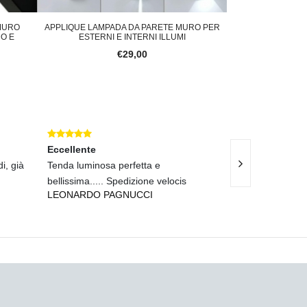
MURO
APPLIQUE LAMPADA DA PARETE MURO PER
APPLIQUE LED 3W
O E
ESTERNI E INTERNI ILLUMI
EMISSION
€29,00
Eccellente
Eccellente
i, già
Tenda luminosa perfetta e
Consegna veloce
bellissima..... Spedizione velocis
nulla da dire. 
LEONARDO PAGNUCCI
BENEDETTO PA