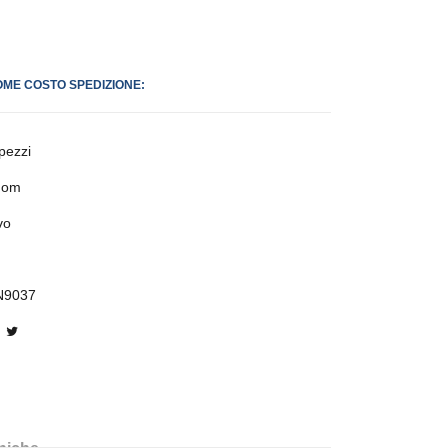
OME COSTO SPEDIZIONE:
pezzi
dom
vo
N9037