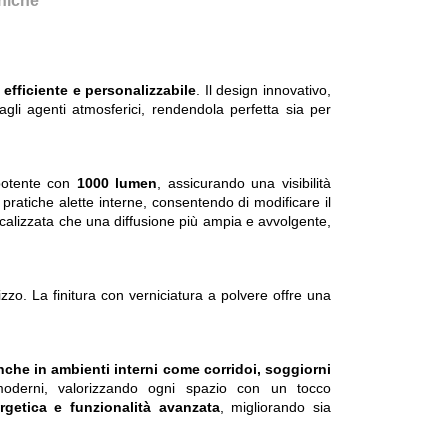
cniche
efficiente e personalizzabile
. Il design innovativo,
gli agenti atmosferici, rendendola perfetta sia per
 potente con
1000 lumen
, assicurando una visibilità
e pratiche alette interne, consentendo di modificare il
ocalizzata che una diffusione più ampia e avvolgente,
lizzo. La finitura con verniciatura a polvere offre una
a anche in ambienti interni come corridoi, soggiorni
 moderni, valorizzando ogni spazio con un tocco
rgetica e funzionalità avanzata
, migliorando sia