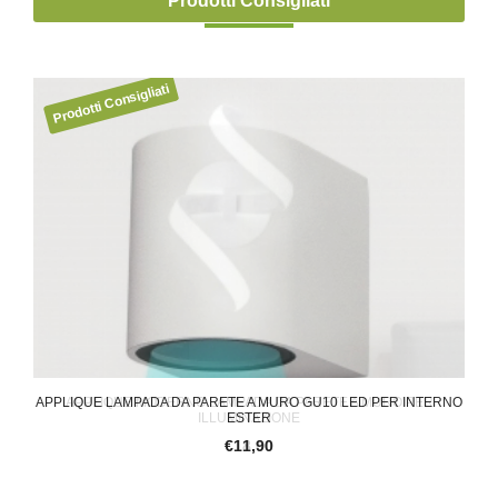
Prodotti Consigliati
APPLIQUE LAMPADA DA PARETE A MURO GU10 LED PER INTERNO
APPLIQUE MODERNO LAMPADA DA PARETE A MURO PER
PL
ILLUMINAZIONE
ESTER
€18,00
€11,90