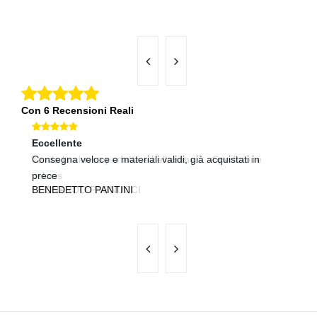
Con 6 Recensioni Reali
Eccellente
Eccellente
Ec
Tenda luminosa perfetta e bellissima..... Spedizione
Consegna veloce e materiali validi, già acquistati in
Sp
P
velocis
prece
LEONARDO PAGNUCCI
BENEDETTO PANTINI