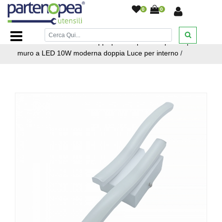
0
0
Home Page
/
ILLUMINAZIONE LED
/
APPLIQUE PER
INTERNI ED ESTERNI
/
Applique Lampada da parete per
muro a LED 10W moderna doppia Luce per interno
/