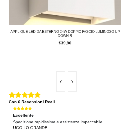
DA
APPLIQUE LED DA ESTERNO 24W DOPPIO FASCIO LUMINOSO UP
APP
DOWN R
€39,90
Con 6 Recensioni Reali
Eccellente
Ec
Spedizione rapidissima e assistenza impeccabile.
Co
UGO LO GRANDE
N