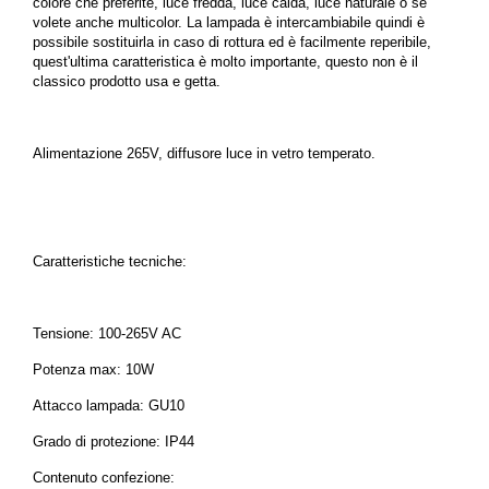
colore che preferite, luce fredda, luce calda, luce naturale o se
volete anche multicolor. La lampada è intercambiabile quindi è
possibile sostituirla in caso di rottura ed è facilmente reperibile,
quest'ultima caratteristica è molto importante, questo non è il
classico prodotto usa e getta.
Alimentazione 265V, diffusore luce in vetro temperato.
Caratteristiche tecniche:
Tensione: 100-265V AC
Potenza max: 10W
Attacco lampada: GU10
Grado di protezione: IP44
Contenuto confezione: