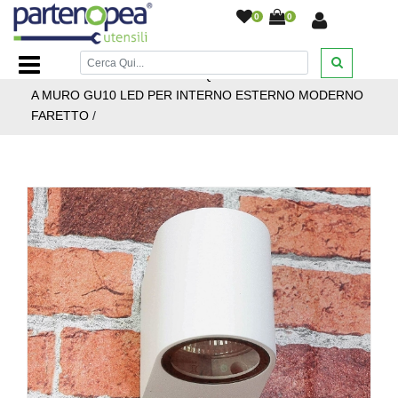
0
0
Home Page
/
ILLUMINAZIONE LED
/
APPLIQUE PER
INTERNI ED ESTERNI
/
APPLIQUE LAMPADA DA PARETE
A MURO GU10 LED PER INTERNO ESTERNO MODERNO
FARETTO
/