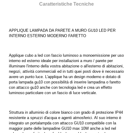
Caratteristiche Tecniche
APPLIQUE LAMPADA DA PARETE A MURO GU10 LED PER
INTERNO ESTERNO MODERNO FARETTO
Applique cubo a led con fascio luminoso a monoemissione per uso
interno ed esterno ideale per installazioni a muro / parete per
illuminare l'interno della vostra abitazione o all'esterno di abitazioni,
negozi, attività commerciali ed in tutti quei posti dove è necessario
avere un punto luce. L'applique ha un design moderno e dotato di
porta lampada gu10 con possibilità di inserire lampadina o faretto
con attacco gu10 anche con tecnologia led e crea un effetto
luminoso particolare con un fascio di luce verticale.
Struttura in alluminio di colore bianco con grado di protezione IP44
resistente a spruzzi d'acqua e agenti atmosferici. Al suo interno è
integrato un portalampda con attacco GU10 compatibile con la
maggior parte delle lampadine GU10 max 10W anche a led nel