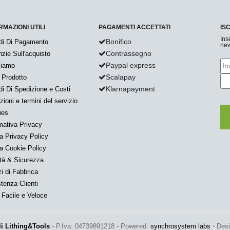
RMAZIONI UTILI
PAGAMENTI ACCETTATI
IS
Ins
Bonifico
di Di Pagamento
new
Contrassegno
zie Sull'acquisto
Paypal express
Siamo
Scalapay
 Prodotto
Klarnapayment
i Di Spedizione e Costi
zioni e termini del servizio
ies
mativa Privacy
a Privacy Policy
a Cookie Policy
tà & Sicurezza
i di Fabbrica
tenza Clienti
Facile e Veloce
li Lithing&Tools
- P.Iva: 04739891218 - Powered:
synchrosystem labs
- Des