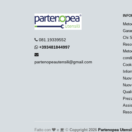
INFO
Meto
Garan
Chi 
081.19339552
Reso
+393481844997
Metod
condi
partenopeautensili@gmail.com
Cook
Infor
Nuov
Nuov
Quali
Prezz
Assis
Reso 
Fatto con
e
©
Copyright 2026
Partenopea Utensi