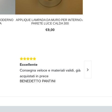
MODERNO
APPLIQUE LAMPADA DA MURO PER INTERNO A
APPLIQUE DA ES
PARETE LUCE CALDA 300
LED COB 
€9,00
Eccellente
Eccellente
Consegna veloce e materiali validi, già
Spedizione rapi
acquistati in prece
impeccabile.
BENEDETTO PANTINI
UGO LO GRAN