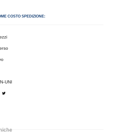
OME COSTO SPEDIZIONE:
ezzi
erso
vo
-N-UNI
cniche