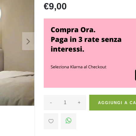
€9,00
>
-
+
AGGIUNGI A C