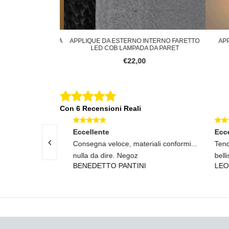
URO PER INTERNO A
APPLIQUE DA ESTERNO INTERNO FARETTO
APPL
ALDA 300
LED COB LAMPADA DA PARET
M
€22,00
Con 6 Recensioni Reali
Eccellente
Eccel
 e assistenza
Consegna veloce, materiali conformi...
Tenda
nulla da dire. Negoz
bellis
BENEDETTO PANTINI
LEON