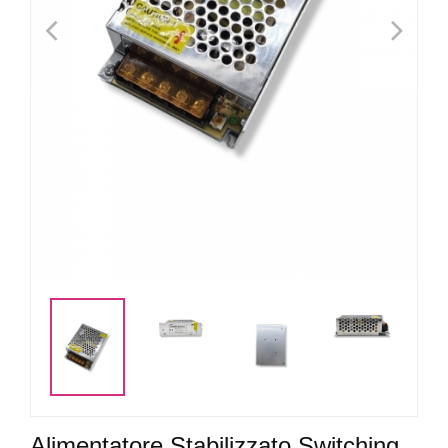
<
>
<
>
Alimentatore Stabilizzato Switching