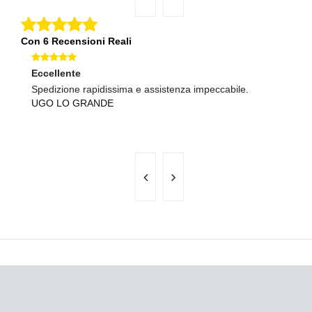
Con 6 Recensioni Reali
Eccellente
Ec
Spedizione rapidissima e assistenza impeccabile.
Te
UGO LO GRANDE
ve
L