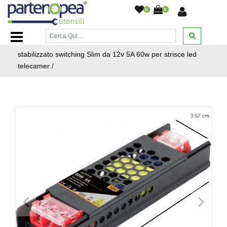
0
0
Home Page
/
ILLUMINAZIONE LED
/
STRISCIE LED
PROFILI ALLUMINIO ALIMENTATORI
/
Alimentatore
stabilizzato switching Slim da 12v 5A 60w per strisce led
telecamer
/
<
>