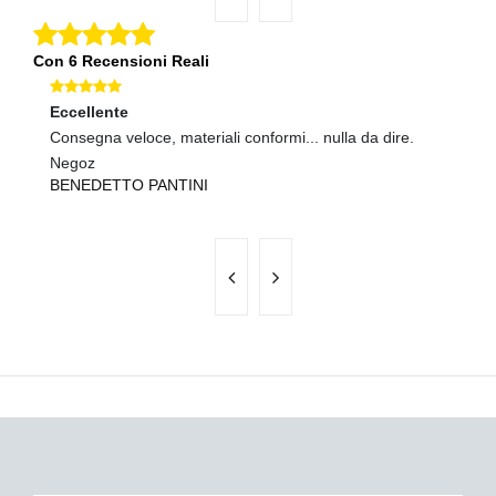
Con 6 Recensioni Reali
Eccellente
Ec
Consegna veloce, materiali conformi... nulla da dire.
tu
A
Negoz
BENEDETTO PANTINI