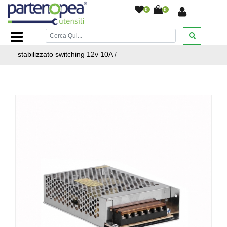
0
0
Home Page
/
ILLUMINAZIONE LED
/
STRISCIE LED
PROFILI ALLUMINIO ALIMENTATORI
/
Alimentatore
stabilizzato switching 12v 10A
/