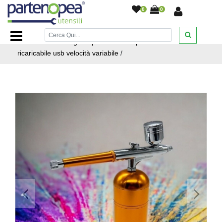
0
0
Home Page
/
BRICOLAGE E FAI DA TE
/
UTENSILI
ELETTRICI
/
Aerografo professionale portatile a batteria
ricaricabile usb velocità variabile
/
<
>