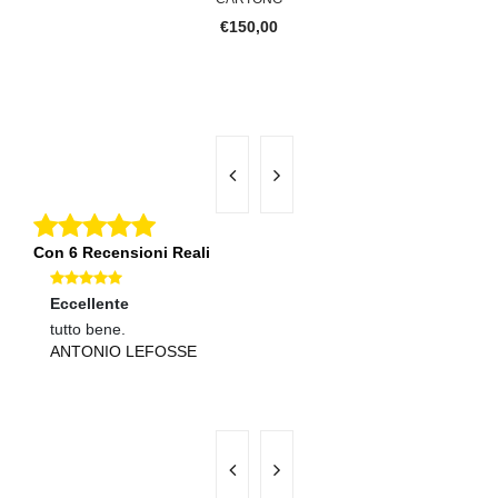
€150,00
Con 6 Recensioni Reali
Eccellente
Ec
tutto bene.
Te
ANTONIO LEFOSSE
ve
L