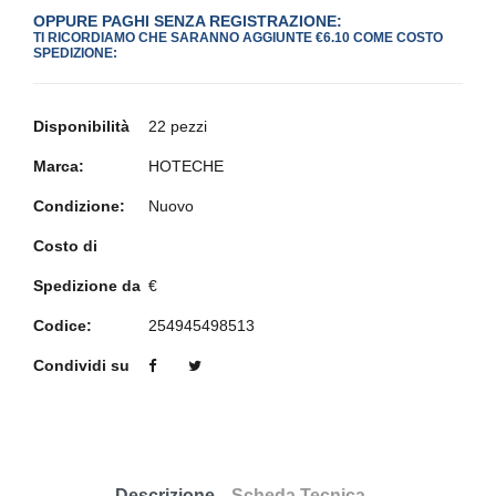
OPPURE PAGHI SENZA REGISTRAZIONE:
TI RICORDIAMO CHE SARANNO AGGIUNTE €6.10 COME COSTO
SPEDIZIONE:
Disponibilità
22 pezzi
Marca:
HOTECHE
Condizione:
Nuovo
Costo di
Spedizione da
€
Codice:
254945498513
Condividi su
Descrizione
Scheda Tecnica