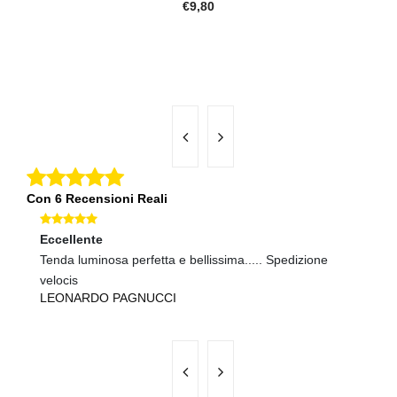
€9,80
Con 6 Recensioni Reali
Eccellente
Ec
Tenda luminosa perfetta e bellissima..... Spedizione
Sp
U
velocis
LEONARDO PAGNUCCI