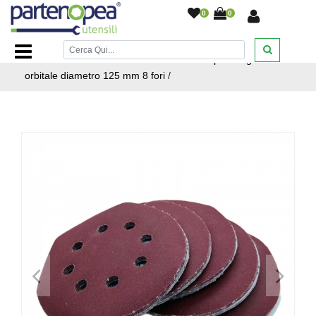
0
0
Home Page
/
BRICOLAGE E FAI DA TE
/
UTENSILI
ELETTRICI
/
50 Dischi abrasivi con velcro per levigatrice
orbitale diametro 125 mm 8 fori
/
<
>